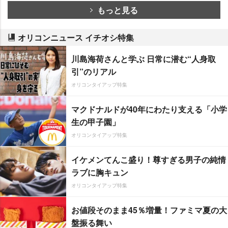
もっと見る
オリコンニュース イチオシ特集
川島海荷さんと学ぶ 日常に潜む“人身取
引”のリアル
オリコンタイアップ特集
マクドナルドが40年にわたり支える「小学
生の甲子園」
オリコンタイアップ特集
イケメンてんこ盛り！尊すぎる男子の純情
ラブに胸キュン
オリコンタイアップ特集
お値段そのまま45％増量！ファミマ夏の大
盤振る舞い