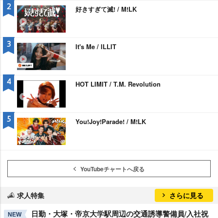
2
好きすぎて滅! / M!LK
3
It's Me / ILLIT
4
HOT LIMIT / T.M. Revolution
5
You!Joy!Parade! / M!LK
YouTubeチャートへ戻る
求人特集
さらに見る
日勤・大塚・帝京大学駅周辺の交通誘導警備員/入社祝
NEW