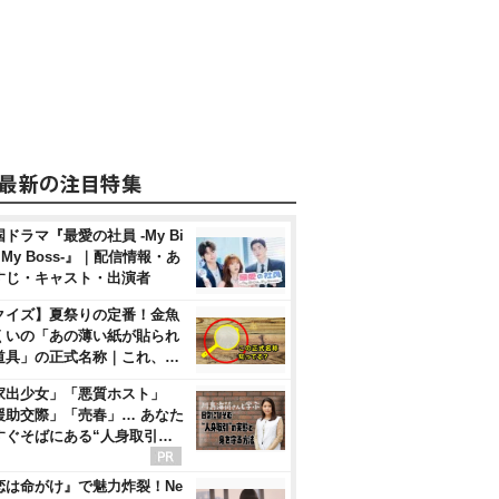
ドラマ『最愛の社員 -My Bi
, My Boss-』｜配信情報・あ
すじ・キャスト・出演者
クイズ】夏祭りの定番！金魚
くいの「あの薄い紙が貼られ
道具」の正式名称｜これ、…
家出少女」「悪質ホスト」
援助交際」「売春」… あなた
すぐそばにある“人身取引…
恋は命がけ』で魅力炸裂！Ne