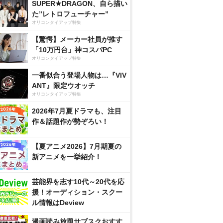
SUPER★DRAGON、自ら描い
た”レトロフューチャー”
オリコンタイアップ特集
【驚愕】メーカー社員が推す
「10万円台」神コスパPC
オリコンタイアップ特集
一番似合う登場人物は…『VIV
ANT』限定ウオッチ
オリコンタイアップ特集
2026年7月夏ドラマも、注目
作＆話題作が勢ぞろい！
【夏アニメ2026】7月期夏の
新アニメを一挙紹介！
芸能界を志す10代～20代を応
援！オーディション・スクー
ル情報はDeview
漫画読み放題サブスクおすす