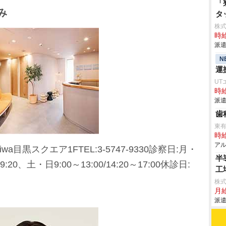
「
み
タ
株
時給
派遣
N
運
UT
時給
派遣
歯
東
時給
アル
wa目黒スクエア1FTEL:3-5747-9330診察日:月・
半
9:20、土・日9:00～13:00/14:20～17:00休診日:
工
株
月給
派遣