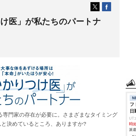
つけ医」が私たちのパートナ
N
フ
日
る専門家の存在が必要に。さまざまなタイミング
UT
んと決めているところ、ありますか?
時給
派遣