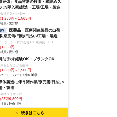
寮完備」食品容器の検査・箱詰めス
ッフ/即入寮/製造・工場/工場・製造
式会社京栄センター
1,250円～1,563円
社員 / 愛知県
医薬品・医療関連製品の出荷・
EW
搬/寮完備/日勤/日払い/工場・製造
エージェント株式会社AGT東海第一CU
1,350円
社員 / 愛知県
科助手/未経験OK・ブランクOK
有馬おとなこども歯科
1,300円～1,500円
バイト・パート / 神奈川県
導体製造に伴う諸作業/寮完備/日払い/
場・製造
式会社ライオン社
23万9,800円
社員 / 神奈川県
続きはこちら