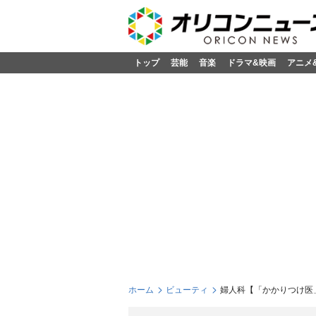
トップ
芸能
音楽
ドラマ&映画
アニメ
ホーム
ビューティ
婦人科【「かかりつけ医