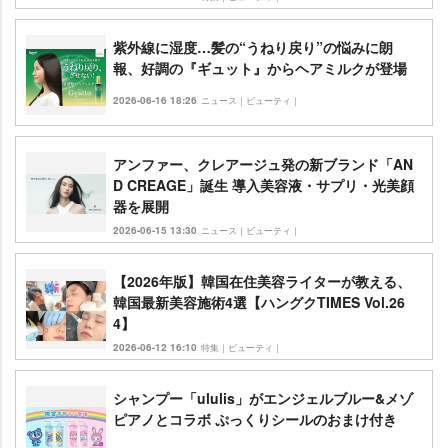
紫外線に湿度…髪の“うねり戻り”の悩みに朗
報、好調の『ギュット』からヘアミルクが登場
2026-06-16 18:26
ニュース｜ビューティ｜
アンファー、クレアージュ発の新ブランド「AN
D CREAGE」誕生 導入美容液・サプリ・光美顔
器を展開
2026-06-15 13:30
ニュース｜ビューティ｜
【2026年版】韓国在住美容ライターが教える、
韓国最新美容施術4選【ハングクTIMES Vol.26
4】
2026-06-12 16:10
特集｜ビューティ｜
シャンプー「ululis」がエンジェルブルー&メゾ
ピアノとコラボ ぷっくりシールのおまけ付き