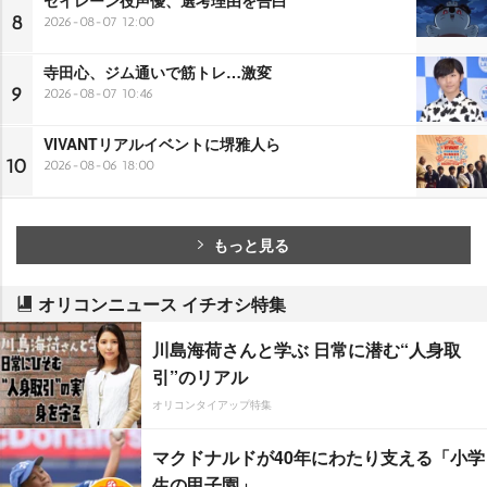
セイレーン役声優、選考理由を告白
8
2026-08-07 12:00
寺田心、ジム通いで筋トレ…激変
9
2026-08-07 10:46
VIVANTリアルイベントに堺雅人ら
10
2026-08-06 18:00
もっと見る
オリコンニュース イチオシ特集
川島海荷さんと学ぶ 日常に潜む“人身取
引”のリアル
オリコンタイアップ特集
マクドナルドが40年にわたり支える「小学
生の甲子園」