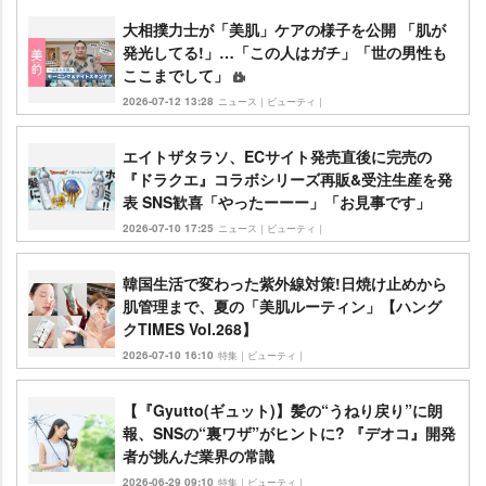
大相撲力士が「美肌」ケアの様子を公開 「肌が
発光してる!」…「この人はガチ」「世の男性も
ここまでして」
2026-07-12 13:28
ニュース｜ビューティ｜
エイトザタラソ、ECサイト発売直後に完売の
『ドラクエ』コラボシリーズ再販&受注生産を発
表 SNS歓喜「やったーーー」「お見事です」
2026-07-10 17:25
ニュース｜ビューティ｜
韓国生活で変わった紫外線対策!日焼け止めから
肌管理まで、夏の「美肌ルーティン」【ハング
クTIMES Vol.268】
2026-07-10 16:10
特集｜ビューティ｜
【『Gyutto(ギュット)】髪の“うねり戻り”に朗
報、SNSの“裏ワザ”がヒントに? 『デオコ』開発
者が挑んだ業界の常識
2026-06-29 09:10
特集｜ビューティ｜