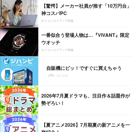
【驚愕】メーカー社員が推す「10万円台」
神コスパPC
オリコンタイアップ特集
一番似合う登場人物は…『VIVANT』限定
ウオッチ
オリコンタイアップ特集
自販機にピッ！ですぐに買えちゃう
（PR）ジハンピ
2026年7月夏ドラマも、注目作＆話題作が
勢ぞろい！
【夏アニメ2026】7月期夏の新アニメを一