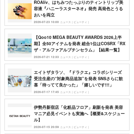
ROAlív、はちみつたっぷりのティントリップ美
容液『ハニーラスターネオ』発売 高発色とうる
おいを両立
2026-07-23 10:00
ニュース｜ビューティ｜
【Qoo10 MEGA BEAUTY AWARDS 2026上半
期】全50アイテムを発表 総合1位はCOSRX「RX
ザ・アルファアルブチンセラム」【結果一覧】
2026-07-21 12:33
ニュース｜ビューティ｜
エイトザタラソ、『ドラクエ』コラボシリーズ
受注生産の“対象商品追加”を発表 SNSさらに歓
喜「待ってて良かった」「嬉しいです!!!」
2026-07-17 17:45
ニュース｜ビューティ｜
伊勢丹新宿店「化粧品フロア」刷新を発表 美容
マニア必見イベントも実施へ【概要&スケジュー
ル】
2026-07-15 20:59
ニュース｜ビューティ｜