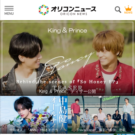
King ＆ Prince、ティザー公開
中島健人、『ANN』1部を初担当
Travis Japan、撮影の裏側に密着