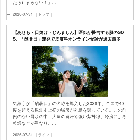
たら止まらない！」...
2026-07-31
｜ドラマ｜
【あせも・日焼け・じんましん】医師が警告する肌のSO
S、「酷暑日」連発で皮膚科オンライン受診が過去最多
気象庁が「酷暑日」の名称を導入した2026年、全国で40
度を超える観測史上初の猛暑が列島を襲っている。この前
例のない暑さの中、大量の発汗や強い紫外線、冷房による
乾燥などが重なり、...
2026-07-31
｜ライフ｜