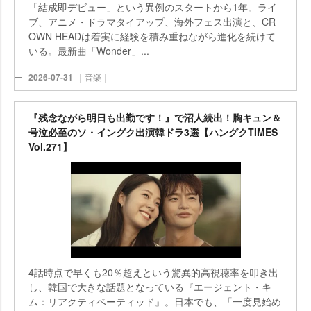
「結成即デビュー」という異例のスタートから1年。ライ
ブ、アニメ・ドラマタイアップ、海外フェス出演と、CR
OWN HEADは着実に経験を積み重ねながら進化を続けて
いる。最新曲「Wonder」...
2026-07-31
｜音楽｜
『残念ながら明日も出勤です！』で沼人続出！胸キュン＆
号泣必至のソ・イングク出演韓ドラ3選【ハングクTIMES
Vol.271】
4話時点で早くも20％超えという驚異的高視聴率を叩き出
し、韓国で大きな話題となっている『エージェント・キ
ム：リアクティベーティッド』。日本でも、「一度見始め