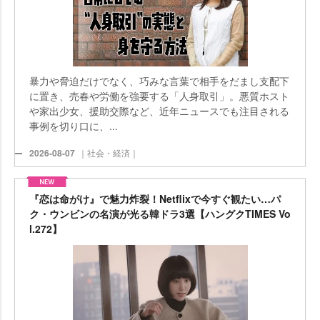
暴力や脅迫だけでなく、巧みな言葉で相手をだまし支配下
に置き、売春や労働を強要する「人身取引」。悪質ホスト
家出少女、援助交際など、近年ニュースでも注目される
事例を切り口に、...
2026-08-07
｜社会・経済｜
『恋は命がけ』で魅力炸裂！Netflixで今すぐ観たい…パ
ク・ウンビンの名演が光る韓ドラ3選【ハングクTIMES Vo
l.272】