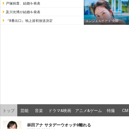
戸塚純貴、結婚を発表
及川光博が結婚を発表
『8番出口』地上波初放送決定
“エンジェルボディ”全開
トップ
芸能
音楽
ドラマ&映画
アニメ&ゲーム
特撮
CM
林田アナ サタデーウオッチ9離れる