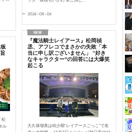
ッズ「映画ちいかわ 単三消し...
2026-08-06
『魔法騎士レイアース』松岡禎
鉄板
丞、アフレコでまさかの失敗「本
の旨
当に申し訳ございません」 "好き
なキャラクター”の回答には大爆笑
起こる
「松
大久保瑠美は幼少期“レイアースごっこ”で友
ホル