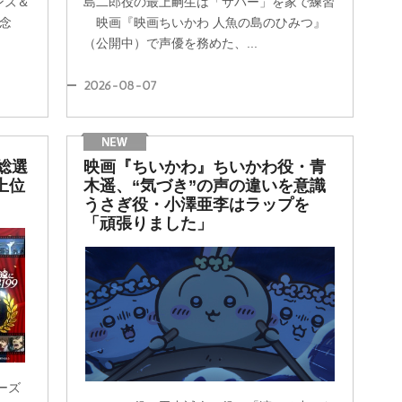
ンズ＆
島二郎役の最上嗣生は「サパー」を家で練習
念
映画『映画ちいかわ 人魚の島のひみつ』
（公開中）で声優を務めた、...
2026-08-07
9総選
映画『ちいかわ』ちいかわ役・青
上位
木遥、“気づき”の声の違いを意識
うさぎ役・小澤亜李はラップを
「頑張りました」
ーズ