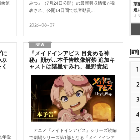
画像第
みつ』（7月24日公開）の最新興収情報が発
茶
違
表され、公開14日間で観客動員...
オ
2026-08-07
プに
『メイドインアビス 目覚める神
つぶ
秘』顔が…本予告映像解禁 追加キ
をく
ャストは諸星すみれ、星野貴紀
1
2
3
4
5
アニメ『メイドインアビス』シリーズ続編
長年愛
で劇場シリーズ第1部となる『メイドインア