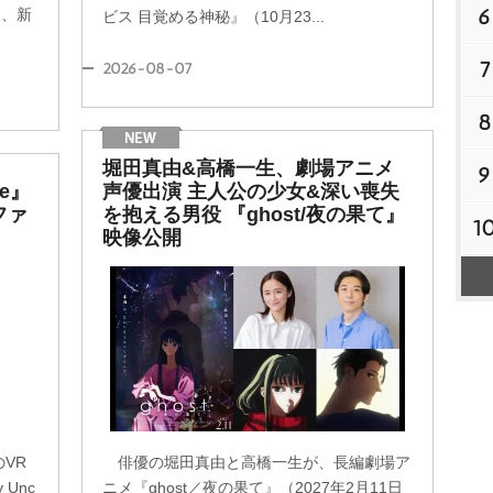
6
ら、新
ビス 目覚める神秘』（10月23...
7
2026-08-07
8
堀田真由&高橋一生、劇場アニメ
9
ne』
声優出演 主人公の少女&深い喪失
ファ
を抱える男役 『ghost/夜の果て』
1
映像公開
VR
俳優の堀田真由と高橋一生が、長編劇場ア
Unc
ニメ『ghost／夜の果て』（2027年2月11日