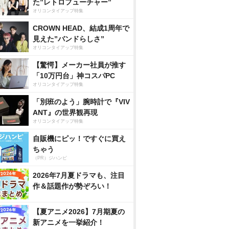
た”レトロフューチャー”
オリコンタイアップ特集
CROWN HEAD、結成1周年で
見えた”バンドらしさ”
オリコンタイアップ特集
【驚愕】メーカー社員が推す
「10万円台」神コスパPC
オリコンタイアップ特集
「別班のよう」腕時計で『VIV
ANT』の世界観再現
オリコンタイアップ特集
自販機にピッ！ですぐに買え
ちゃう
（PR）ジハンピ
2026年7月夏ドラマも、注目
作＆話題作が勢ぞろい！
【夏アニメ2026】7月期夏の
新アニメを一挙紹介！