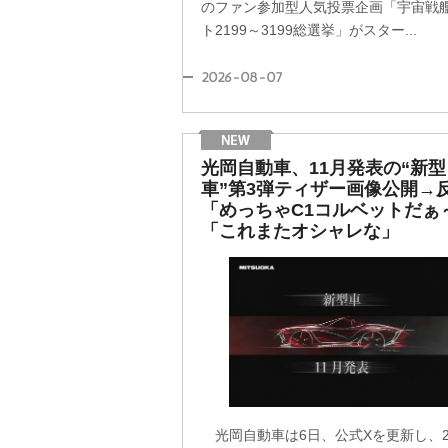
のファン参加型人気投票企画「宇宙戦
ト2199～3199総選挙」がスター...
2026-08-07
光岡自動車、11月発表の“新型
車”第3弾ティザー画像公開→
「めっちゃC1コルベットだぁ
「これまたオシャレな」
光岡自動車は6日、公式Xを更新し、20