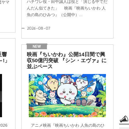
ハチワレ役・田中誠人は役と「演じる中でだ
艦ヤマ
んだん似てきた」 映画『映画ちいかわ 人
魚の島のひみつ』（公開中）...
2026-08-07
反響
映画『ちいかわ』公開14日間で興
～!」
収50億円突破 『シン・エヴァ』に
並ぶペース
26
アニメ映画『映画ちいかわ 人魚の島のひ