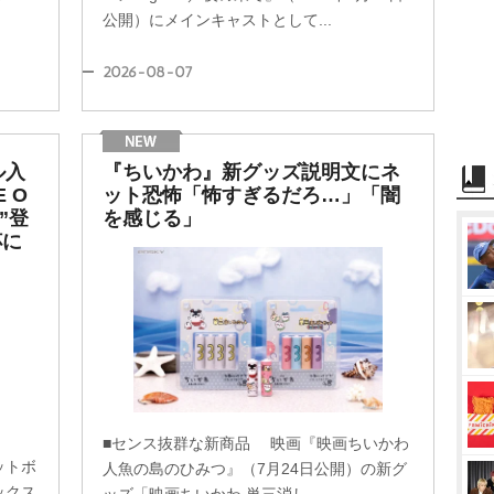
公開）にメインキャストとして...
2026-08-07
ル入
『ちいかわ』新グッズ説明文にネ
 O
ット恐怖「怖すぎるだろ…」「闇
”登
を感じる」
杯に
■センス抜群な新商品 映画『映画ちいかわ
ットボ
人魚の島のひみつ』（7月24日公開）の新グ
ックス