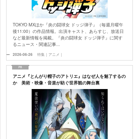
TOKYO MXほか『炎の闘球女 ドッジ弾子』（毎週月曜午
後11:00）の作品情報。出演キャスト、あらすじ、放送日
など最新情報を掲載。『炎の闘球女 ドッジ弾子』に関す
るニュース・関連記事...
2026-06-26
特集｜アニメ｜
アニメ『とんがり帽子のアトリエ』はなぜ人を魅了するの
か 美術・映像・音楽が紡ぐ世界観の舞台裏