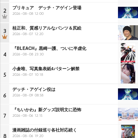
プリキュア デッチ・アゲイン登場
2
2026-08-08 12:00
桂正和、質感リアルなパンツ＆尻絵
3
2026-08-07 12:20
『BLEACH』黒崎一護、ついに半虚化
4
2026-08-08 23:30
小倉唯、写真集表紙4パターン解禁
5
2026-08-07 10:18
デッチ・アゲイン役は
6
2026-08-09 08:58
『ちいかわ』新グッズ説明文に恐怖
7
2026-08-06 12:15
漫画雑誌の付録巡り各社対応続く
8
2026-08-06 19:20