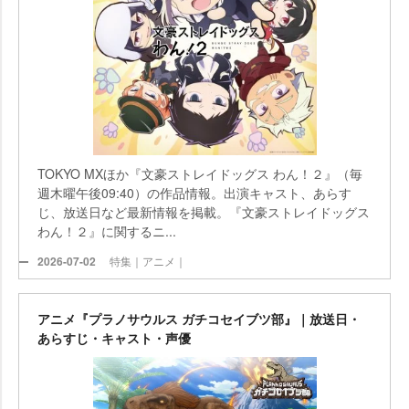
TOKYO MXほか『文豪ストレイドッグス わん！２』（毎
週木曜午後09:40）の作品情報。出演キャスト、あらす
じ、放送日など最新情報を掲載。『文豪ストレイドッグス
わん！２』に関するニ...
2026-07-02
特集｜アニメ｜
アニメ『プラノサウルス ガチコセイブツ部』｜放送日・
あらすじ・キャスト・声優