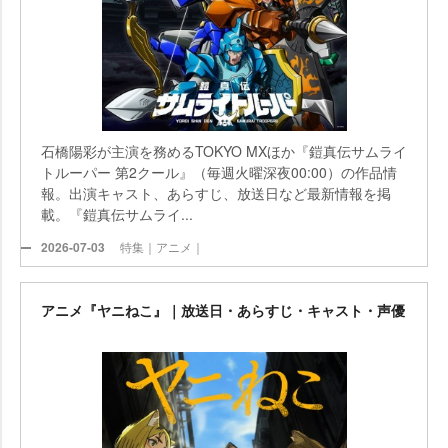
石橋陽彩が主演を務めるTOKYO MXほか『鎧真伝サムライ
トルーパー 第2クール』（毎週火曜深夜00:00）の作品情
報。出演キャスト、あらすじ、放送日など最新情報を掲
載。『鎧真伝サムライ...
2026-07-03
特集｜アニメ｜
アニメ『ヤニねこ』｜放送日・あらすじ・キャスト・声優