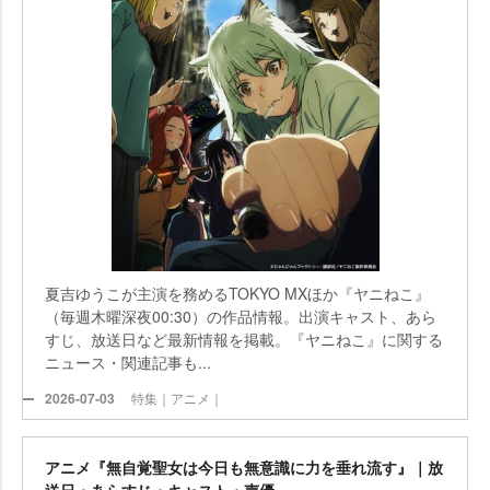
夏吉ゆうこが主演を務めるTOKYO MXほか『ヤニねこ』
（毎週木曜深夜00:30）の作品情報。出演キャスト、あら
すじ、放送日など最新情報を掲載。『ヤニねこ』に関する
ニュース・関連記事も...
2026-07-03
特集｜アニメ｜
アニメ『無自覚聖女は今日も無意識に力を垂れ流す』｜放