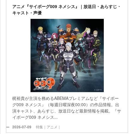
アニメ『サイボーグ009 ネメシス』｜放送日・あらすじ・
キャスト・声優
梶裕貴が主演を務めるABEMAプレミアムなど『サイボー
グ009 ネメシス』（毎週日曜深夜00:00）の作品情報。出
演キャスト、あらすじ、放送日など最新情報を掲載。『サ
イボーグ009 ネメシス...
2026-07-09
特集｜アニメ｜