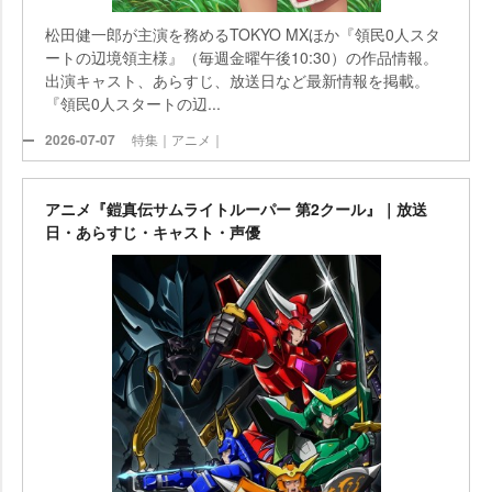
松田健一郎が主演を務めるTOKYO MXほか『領民0人スタ
ートの辺境領主様』（毎週金曜午後10:30）の作品情報。
出演キャスト、あらすじ、放送日など最新情報を掲載。
『領民0人スタートの辺...
2026-07-07
特集｜アニメ｜
アニメ『鎧真伝サムライトルーパー 第2クール』｜放送
日・あらすじ・キャスト・声優