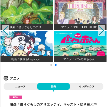
映画『借りぐらしのアリ...
アニメ『ONE PIECE HERO...
映画『映画ちいかわ 人...
アニメ『パンの赤ちゃん...
アニメ
ニュース
特集
インデックス
映画『借りぐらしのアリエッティ』キャスト・吹き替え声