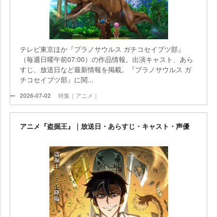
テレビ東京ほか『プラノサウルス ガチコセイブツ部』
（毎週日曜午前07:00）の作品情報。出演キャスト、あら
すじ、放送日など最新情報を掲載。『プラノサウルス ガ
チコセイブツ部』に関...
2026-07-02
特集｜アニメ｜
アニメ『盗掘王』｜放送日・あらすじ・キャスト・声優