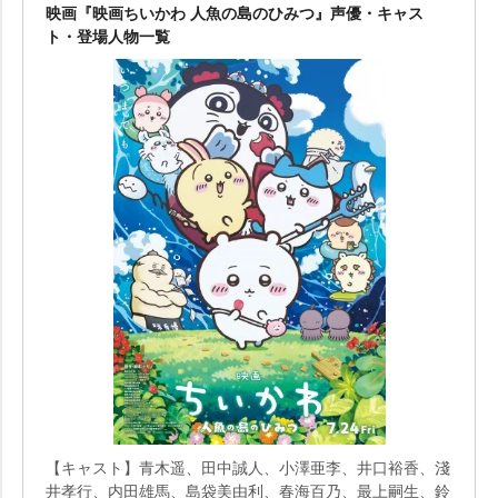
映画『映画ちいかわ 人魚の島のひみつ』声優・キャス
ト・登場人物一覧
【キャスト】青木遥、田中誠人、小澤亜李、井口裕香、淺
井孝行、内田雄馬、島袋美由利、春海百乃、最上嗣生、鈴