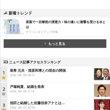
新着トレンド
茶葉で一目瞭然の浸透力！味の違いに衝撃を受ける水と
は
オリコンタイアップ特集
もっと見る
ニュース記事アクセスランキング
亜希 元夫・清原和博との現在の関係
1
2026-08-08 08:15
戸塚純貴、結婚を発表
2
2026-08-08 17:54
池田と結婚した佐藤佳奈アナとは…
3
2026-08-07 20:08