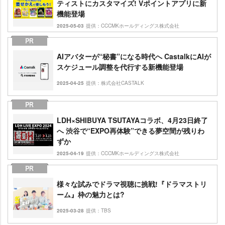
ティストにカスタマイズ! Vポイントアプリに新
機能登場
2025-05-03
提供：CCCMKホールディングス株式会社
AIアバターが“秘書”になる時代へ CastalkにAIが
スケジュール調整を代行する新機能登場
2025-04-25
提供：株式会社CASTALK
LDH×SHIBUYA TSUTAYAコラボ、4月23日終了
へ 渋谷で“EXPO再体験”できる夢空間が残りわ
ずか
2025-04-19
提供：CCCMKホールディングス株式会社
様々な試みでドラマ視聴に挑戦!『ドラマストリ
ーム』枠の魅力とは?
2025-03-28
提供：TBS