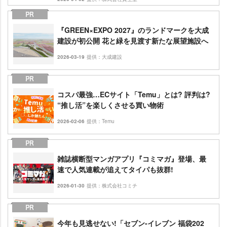
『GREEN×EXPO 2027』のランドマークを大成
建設が初公開 花と緑を見渡す新たな展望施設へ
2026-03-19
提供：大成建設
コスパ最強…ECサイト「Temu」とは? 評判は?
“推し活”を楽しくさせる買い物術
2026-02-06
提供：Temu
雑誌横断型マンガアプリ『コミマガ』登場、最
速で人気連載が追えてタイパも抜群!
2026-01-30
提供：株式会社コミチ
今年も見逃せない!「セブン‐イレブン 福袋202