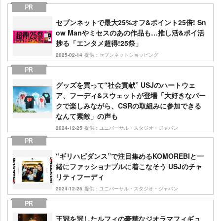
セブンネットで最大25%オフ&ポイント25倍! Sn
ow Manやミセスのあの作品も…推し活&ポイ活
捗る「エンタメ超得!25祭」
2025-02-14
提供：セブンネットショッピング
グッズを買って“社会貢献” USJのハートウェ
ア、フーディ&スウェットが登場「大好きなパー
クで楽しみながら、CSRの取組みに参加できる
なんて素敵」の声も
2024-12-25
提供：ユニバーサル・スタジオ・ジャパン
“ギリハピダンス”で注目集めるKOMOREBIと一
緒にファッショナブルに着こなそう USJのチャ
リティフーディ
2024-12-25
提供：ユニバーサル・スタジオ・ジャパン
王冠を冠したルフィの豪華なジオラマフィギュ