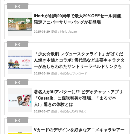
iHerbが創業29周年で最大29%OFFセール開催、
限定アニバーサリーバッグが初登場
2025-08-29
提供：iHerb Japan
「少女☆歌劇 レヴュースタァライト」がばくだ
ん焼き本舗とコラボ! 雪代晶など主要キャラクタ
ーがあしらわれたサントリーラベルドリンクも
2025-05-30
提供：株式会社ブシロード
著名人がAIアバターに!? ビデオチャットアプリ
「Castalk」に森咲智美が登場、「まるで本
人!」驚きの体験とは
2025-05-07
提供：株式会社CASTALK
Vカードのデザインを好きなアニメキャラやアー