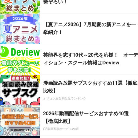
勢ぞろい！
【夏アニメ2026】7月期夏の新アニメを一
挙紹介！
芸能界を志す10代～20代を応援！ オーデ
ィション・スクール情報はDeview
漫画読み放題サブスクおすすめ11選【徹底
比較】
オリコン顧客満足度ランキング
2026年動画配信サービスおすすめ40選
【徹底比較】
CS動画配信サービス20選