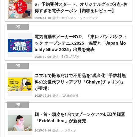
6」予約受付スタート、オリジナルグッズ4点+お
得すぎる電子クーポン【内容をレビュー】
2025-11-18
提供：セブンネットショッピング
電気自動車メーカーBYD、「東レ パン パシフィ
ック オープンテニス2025」協賛と「Japan Mo
bility Show 2025」出展を発表
2025-10-08
提供：BYD JAPAN
スマホで撮るだけで不用品を“現金化” 手数料無
料の次世代フリマアプリ「Chalyn(チャリン)」
が登場!
2025-09-24
提供：IVA株式会社
顔・首・頭皮を1台で3ゾーンケアのLED美顔器
「Exidéal libra」が新発売
2025-09-16
提供：ハスラック