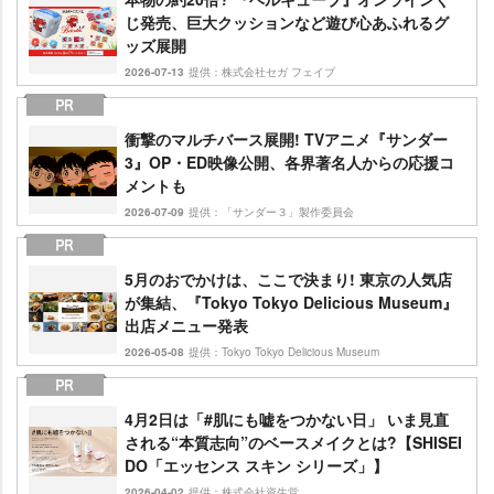
じ発売、巨大クッションなど遊び心あふれるグ
ッズ展開
2026-07-13
提供：株式会社セガ フェイブ
衝撃のマルチバース展開! TVアニメ『サンダー
3』OP・ED映像公開、各界著名人からの応援コ
メントも
2026-07-09
提供：「サンダー３」製作委員会
5月のおでかけは、ここで決まり! 東京の人気店
が集結、『Tokyo Tokyo Delicious Museum』
出店メニュー発表
2026-05-08
提供：Tokyo Tokyo Delicious Museum
4月2日は「#肌にも嘘をつかない日」 いま見直
される“本質志向”のベースメイクとは?【SHISEI
DO「エッセンス スキン シリーズ」】
2026-04-02
提供：株式会社資生堂