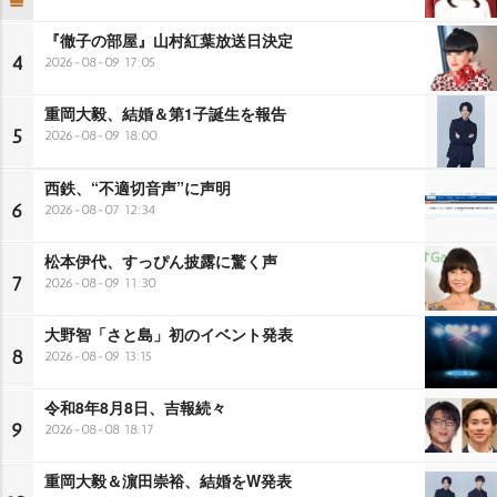
『徹子の部屋』山村紅葉放送日決定
4
2026-08-09 17:05
重岡大毅、結婚＆第1子誕生を報告
5
2026-08-09 18:00
西鉄、“不適切音声”に声明
6
2026-08-07 12:34
松本伊代、すっぴん披露に驚く声
7
2026-08-09 11:30
大野智「さと島」初のイベント発表
8
2026-08-09 13:15
令和8年8月8日、吉報続々
9
2026-08-08 18:17
重岡大毅＆濵田崇裕、結婚をW発表