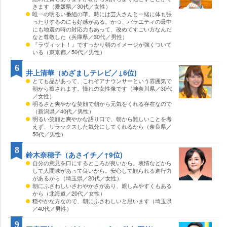
きます（愛媛県／30代／女性）
唯一の明るい番組の華。時には芸人さんと一緒に体も張
ったりするのにも好感がある。かつ、バラエティの最中
にも地震の時の対応力もあって、改めてすごい方なんだ
なと尊敬した（兵庫県／30代／男性）
『ラヴィット！』ですっかり朝のイメージが強くついて
いる（東京都／50代／男性）
6
井上清華（めざましテレビ／↓6位)
とても品があって、これぞアナウンサーという雰囲気で
朝から癒されます。憧れの女性像です（神奈川県／30代
／女性）
明るさと爽やかな笑顔で朝から元気をくれる存在なので
（新潟県／40代／男性）
明るい笑顔と爽やかな語り口で、朝から難しいことを考
えず、リラックスした気分にしてくれるから（奈良県／
50代／男性）
8
鈴木奈穂子（あさイチ／↑9位)
自分の意見を口にするところが良いから。表情などから
して人間味があって良いから。安心して観られる進行力
があるから（埼玉県／20代／女性）
朝にふさわしいさわやかさがあり、親しみやすくもある
から（北海道／20代／女性）
穏やかな方なので、朝にふさわしいと思います（埼玉県
／40代／男性）
9