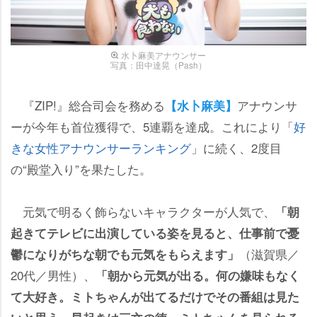
水卜麻美アナウンサー
写真：田中達晃（Pash）
『ZIP!』総合司会を務める
アナウンサ
【水卜麻美】
ーが今年も首位獲得で、5連覇を達成。これにより「
好
きな女性アナウンサーランキング
」に続く、2度目
の“殿堂入り”を果たした。
元気で明るく飾らないキャラクターが人気で、
「朝
起きてテレビに出演している姿を見ると、仕事前で憂
（滋賀県／
鬱になりがちな朝でも元気をもらえます」
20代／男性）、
「朝から元気が出る。何の嫌味もなく
て大好き。ミトちゃんが出てるだけでその番組は見た