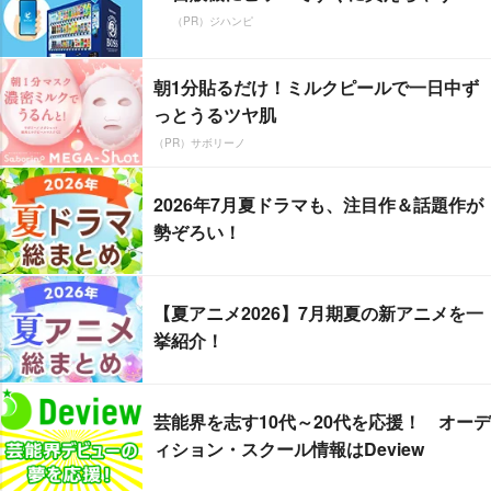
（PR）ジハンピ
朝1分貼るだけ！ミルクピールで一日中ず
っとうるツヤ肌
（PR）サボリーノ
2026年7月夏ドラマも、注目作＆話題作が
勢ぞろい！
【夏アニメ2026】7月期夏の新アニメを一
挙紹介！
芸能界を志す10代～20代を応援！ オーデ
ィション・スクール情報はDeview