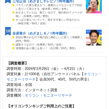
三宅正治（めざましテレビ／↑昨年圏外)
ベテランの落ち着きかつ、後輩のミスもユーモアで対応
し見ていて安心する（栃木県／40代／女性）
めざましテレビは、観ているので、朝の顔のイメージが
強い（兵庫県／40代／男性）
っぱり落ちついていて、固すぎず楽しい司会だから
（神奈川県／50代／女性）
10
谷原章介（めざまし８／↑昨年圏外)
笑顔が爽やかなので朝の顔に相応しいと思う（沖縄県／
20代／男性）
誠実そうなので（兵庫県／50代／女性）
清潔感があり感じも良い！（石川県／50代／男性）
【調査概要】
調査時期：2024年3月29日（金）～4月2日（火）
調査対象：計1000名（自社アンケートパネル【
オリコン・
モニターリサーチ
】会員30代、40代、50代の男女）
調査地域：全国
調査方法：インターネット調査
調査機関：
オリコン・モニターリサーチ
【オリコンランキングご利用上のご注意】