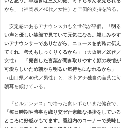
いと思う。早起きは三文の徳、ミトちゃんを見られる
（福岡県／40代／女性）と圧倒的支持を誇る。
から」
安定感のあるアナウンス力も全世代が評価。
「明る
い声と優しい笑顔で見ていて元気になる。親しみやす
いアナウンサーでありながら、ニュースを的確に伝え
（大阪府／20代／
てくれ、考えもしっくりくるから」
女性）、
「発言した言葉が聞き取りやすく顔の表情が
可愛らしいため朝から明るい気持ちになれるから」
（山口県／40代／男性）と、水卜アナ独自の言葉に毎
朝耳を傾けている。
『ヒルナンデス』で培った食レポもいまだ健在で、
「毎日時期や時事を織り交ぜた素敵な挨拶をしている
ところに好感がもてます。番組内のコーナーで美味し