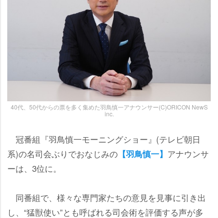
40代、50代からの票を多く集めた羽鳥慎一アナウンサー(C)ORICON NewS
inc.
冠番組『羽鳥慎一モーニングショー』(テレビ朝日
系)の名司会ぶりでおなじみの
アナウンサ
【羽鳥慎一】
ーは、3位に。
同番組で、様々な専門家たちの意見を見事に引き出
し、“猛獣使い”とも呼ばれる司会術を評価する声が多