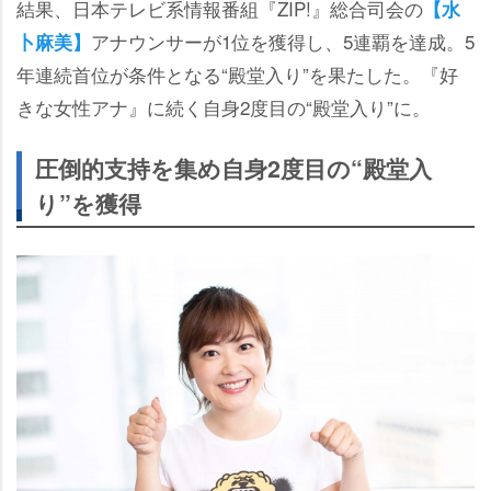
結果、日本テレビ系情報番組『ZIP!』総合司会の
【水
アナウンサーが1位を獲得し、5連覇を達成。5
卜麻美】
年連続首位が条件となる“殿堂入り”を果たした。『好
きな女性アナ』に続く自身2度目の“殿堂入り”に。
圧倒的支持を集め自身2度目の“殿堂入
り”を獲得