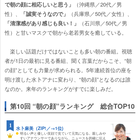
（沖縄県／20代／男
で朝の顔に相応しいと思う」
性）、
（兵庫県／50代／女性）、
「誠実そうなので」
（石川県／50代／男
「清潔感があり感じも良い！」
性）と甘いマスクで朝から老若男女を癒している。
楽しい話題だけではないことも多い朝の番組。視聴
者が1日の最初に見る番組、聞く言葉だからこそ、“朝
の顔”としても力量が求められる。5年連続首位の座を
明け渡した水卜アナに変わり、“朝の顔”となるのは誰
なのか。来年のランキングがすでに楽しみだ。
第10回 “朝の顔”ランキング 総合TOP10
1
水卜麻美（ZIP!／→1位)
明るい声と優しい笑顔で見ていて元気になる。親しみ
すいアナウンサーでありながら、ニュースを的確に伝え