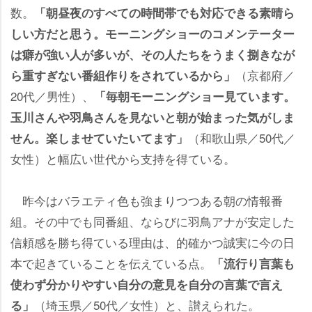
数。
「朝昼夜のすべての時間帯でも対応できる素晴ら
しい方だと思う。モーニングショーのコメンテーター
は癖が強い人が多いが、その人たちをうまく捌きなが
（京都府／
ら重すぎない番組作りをされているから」
20代／男性）、
「毎朝モーニングショー見ています。
玉川さんや羽鳥さんを見ないと朝が始まった気がしま
（和歌山県／50代／
せん。楽しませていたいてます」
女性）と幅広い世代から支持を得ている。
昨今はバラエティ色も強まりつつある朝の情報番
組。その中でも同番組、ならびに羽鳥アナが安定した
信頼感を勝ち得ている理由は、的確かつ誠実に今の日
本で起きていることを伝えている点。
「流行り言葉も
使わず分かりやすい自分の意見を自分の言葉で言え
（埼玉県／50代／女性）と、讃えられた。
る」