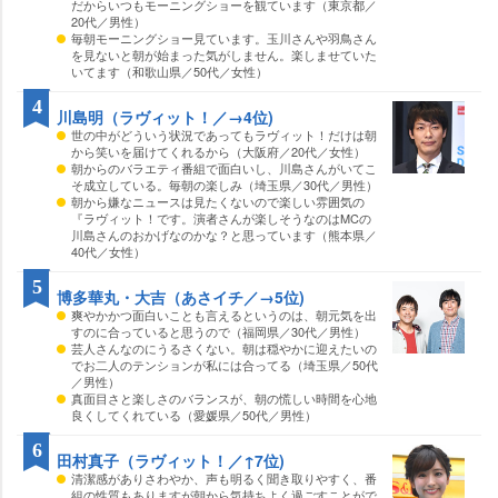
だからいつもモーニングショーを観ています（東京都／
20代／男性）
毎朝モーニングショー見ています。玉川さんや羽鳥さん
を見ないと朝が始まった気がしません。楽しませていた
いてます（和歌山県／50代／女性）
4
川島明（ラヴィット！／→4位)
世の中がどういう状況であってもラヴィット！だけは朝
から笑いを届けてくれるから（大阪府／20代／女性）
朝からのバラエティ番組で面白いし、川島さんがいてこ
そ成立している。毎朝の楽しみ（埼玉県／30代／男性）
朝から嫌なニュースは見たくないので楽しい雰囲気の
『ラヴィット！です。演者さんが楽しそうなのはMCの
川島さんのおかげなのかな？と思っています（熊本県／
40代／女性）
5
博多華丸・大吉（あさイチ／→5位)
爽やかかつ面白いことも言えるというのは、朝元気を出
すのに合っていると思うので（福岡県／30代／男性）
芸人さんなのにうるさくない。朝は穏やかに迎えたいの
でお二人のテンションが私には合ってる（埼玉県／50代
／男性）
真面目さと楽しさのバランスが、朝の慌しい時間を心地
良くしてくれている（愛媛県／50代／男性）
6
田村真子（ラヴィット！／↑7位)
清潔感がありさわやか、声も明るく聞き取りやすく、番
組の性質もありますが朝から気持ちよく過ごすことがで