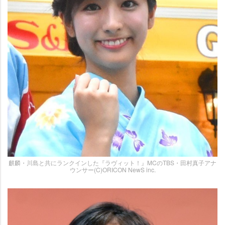
麒麟・川島と共にランクインした『ラヴィット！』MCのTBS・田村真子アナ
ウンサー(C)ORICON NewS inc.