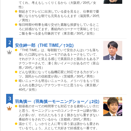
てくれ、考えもしっくりくるから（大阪府／20代／女
性）
朝起きてテレビに出演している姿を見ると、仕事前で憂
鬱になりがちな朝でも元気をもらえます（滋賀県／20代
／男性）
毎日時期や時事を織り交ぜた素敵な挨拶をしているとこ
ろに好感がもてます。番組内のコーナーで美味しそうに
ご飯を食べる姿も印象的です（東京都／30代／女性）
2
安住紳一郎（THE TIME／↑3位)
『THE TIME,』は、毎朝観ていて安住さんはいつも落ち
着いた口調ながらもユーモアのあるトークをしていて、
それがクスッと笑える感じで真面目さと面白さもあるア
ナウンサーさんで、凄く良いイメージがあるので（富山
県／20代／女性）
どんな状況になっても臨機応変に対応できる力がダント
ツ。国民からの信頼度が高い（茨城県／30代／男性）
暗いニュースも明るいニュースも、メリハリをもって伝
えられる数少ないアナウンサーだと思うから（東京都／
40代／女性）
3
羽鳥慎一（羽鳥慎一モーニングショー／↓2位)
朝昼夜のすべての時間帯でも対応できる素晴らしい方だ
と思う。モーニングショーのコメンテーターは癖が強い
人が多いが、その人たちをうまく捌きながら重すぎない
番組作りをされているから（京都府／20代／男性）
温かくて、しっかりと人に寄り添う姿は誰からも愛され
ているでしょう。人として大好きで好感度も一番です。