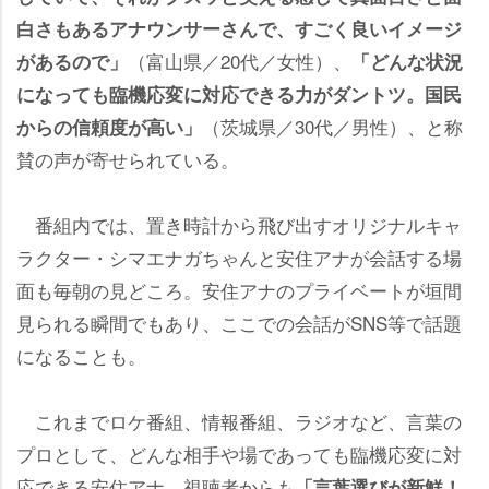
白さもあるアナウンサーさんで、すごく良いイメージ
（富山県／20代／女性）、
があるので」
「どんな状況
になっても臨機応変に対応できる力がダントツ。国民
（茨城県／30代／男性）、と称
からの信頼度が高い」
賛の声が寄せられている。
番組内では、置き時計から飛び出すオリジナルキャ
ラクター・シマエナガちゃんと安住アナが会話する場
面も毎朝の見どころ。安住アナのプライベートが垣間
見られる瞬間でもあり、ここでの会話がSNS等で話題
になることも。
これまでロケ番組、情報番組、ラジオなど、言葉の
プロとして、どんな相手や場であっても臨機応変に対
応できる安住アナ。視聴者からも
「言葉選びが新鮮！