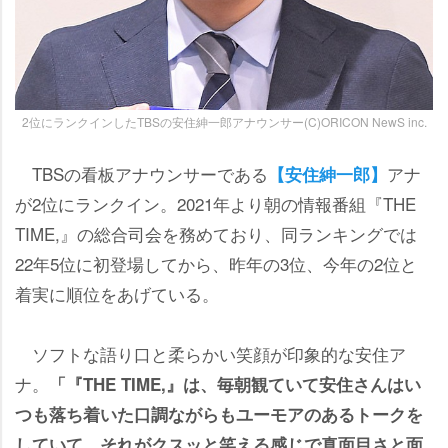
2位にランクインしたTBSの安住紳一郎アナウンサー(C)ORICON NewS inc.
TBSの看板アナウンサーである
アナ
【安住紳一郎】
が2位にランクイン。2021年より朝の情報番組『THE
TIME,』の総合司会を務めており、同ランキングでは
22年5位に初登場してから、昨年の3位、今年の2位と
着実に順位をあげている。
ソフトな語り口と柔らかい笑顔が印象的な安住ア
ナ。
「『THE TIME,』は、毎朝観ていて安住さんはい
つも落ち着いた口調ながらもユーモアのあるトークを
していて、それがクスッと笑える感じで真面目さと面