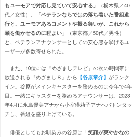
（栃木県／40
もユーモアで対応し見ていて安心する」
代／女性）、
「ベテランならではの落ち着いた番組進
行と、ユーモアあるコメントや振る舞いが、これから
（東京都／50代／男性）
頭を働かせるのに程よい」
と、ベテランアナウンサーとしての安心感を挙げるユ
ーザーが多数寄せられた。
また、10位には『めざましテレビ』の次の時間帯に
放送される『めざまし８』から
がランク
【谷原章介】
イン。谷原がメインキャスターを務めるのは今年で4年
目。一緒にキャスターを務めるアナウンサーは、2023
年4月に永島優美アナから小室瑛莉子アナへバトンタッ
チし、番組を盛り上げている。
俳優としてもお馴染みの谷原は
「笑顔が爽やかなの