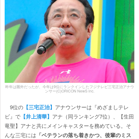
昨年は圏外だったが、今年は9位にランクインしたフジテレビ三宅正治アナウ
ンサー(C)ORICON NewS inc.
9位の
アナウンサーは『めざましテレ
【三宅正治】
ビ』で
アナ（同ランキング7位）、【生田
【井上清華】
竜聖】アナと共にメインキャスターを務めている。そ
んな三宅には
「ベテランの落ち着きかつ、後輩のミス