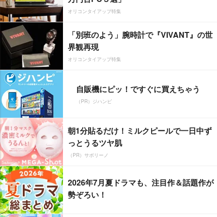
オリコンタイアップ特集
「別班のよう」腕時計で『VIVANT』の世
界観再現
オリコンタイアップ特集
自販機にピッ！ですぐに買えちゃう
（PR）ジハンピ
朝1分貼るだけ！ミルクピールで一日中ず
っとうるツヤ肌
（PR）サボリーノ
2026年7月夏ドラマも、注目作＆話題作が
勢ぞろい！