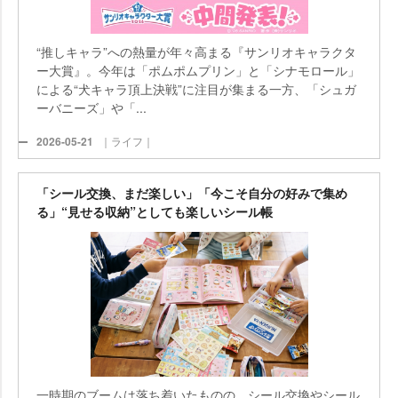
“推しキャラ”への熱量が年々高まる『サンリオキャラクタ
ー大賞』。今年は「ポムポムプリン」と「シナモロール」
による“犬キャラ頂上決戦”に注目が集まる一方、「シュガ
ーバニーズ」や「...
2026-05-21
｜ライフ｜
「シール交換、まだ楽しい」「今こそ自分の好みで集め
る」“見せる収納”としても楽しいシール帳
一時期のブームは落ち着いたものの、シール交換やシール