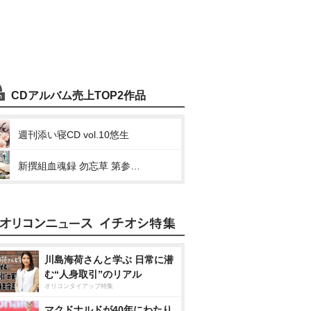
CDアルバム売上TOP2作品
週刊添い寝CD vol.10悠生
新撰組血魂録 勿忘草 第参巻 近藤勇 声:井上和彦
川島海荷さんと学ぶ 日常に潜
む“人身取引”のリアル
オリコンタイアップ特集
マクドナルドが40年にわたり