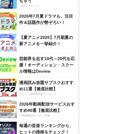
ちゃう
（PR）ジハンピ
2026年7月夏ドラマも、注目
作＆話題作が勢ぞろい！
【夏アニメ2026】7月期夏の
新アニメを一挙紹介！
芸能界を志す10代～20代を応
援！オーディション・スクー
ル情報はDeview
漫画読み放題サブスクおすす
め11選【徹底比較】
オリコン顧客満足度ランキング
2026年動画配信サービスおす
すめ40選【徹底比較】
CS動画配信サービス20選
毎週の音楽ランキングから、
ヒットの推移をチェック！