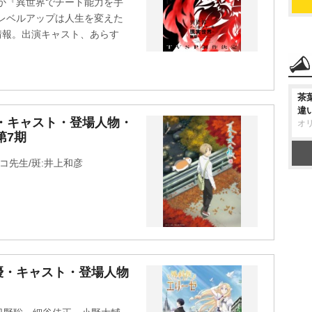
ほか『異世界でチート能力を手
レベルアップは人生を変えた
作品情報。出演キャスト、あらす
茶
違
・キャスト・登場人物・
オ
第7期
コ先生/斑:井上和彦
優・キャスト・登場人物