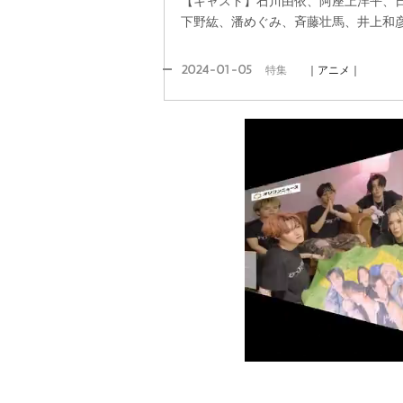
【キャスト】石川由依、阿座上洋平、
下野紘、潘めぐみ、斉藤壮馬、井上和
2024-01-05
特集
｜アニメ｜