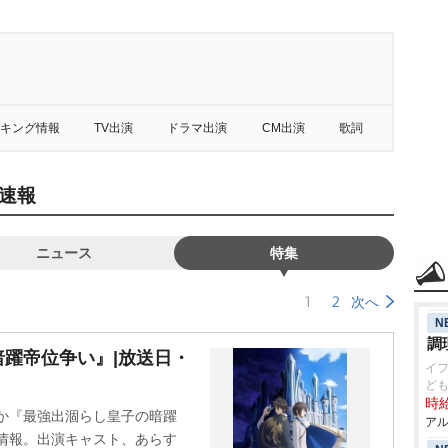
キング情報
TV出演
ドラマ出演
CM出演
歌詞
速報
ニュース
特集
1
2
次へ
N
調
躍帝位争い』|放送日・
イ
ど
時給
ほか『最強出涸らし皇子の暗躍
アル
作品情報。出演キャスト、あらす