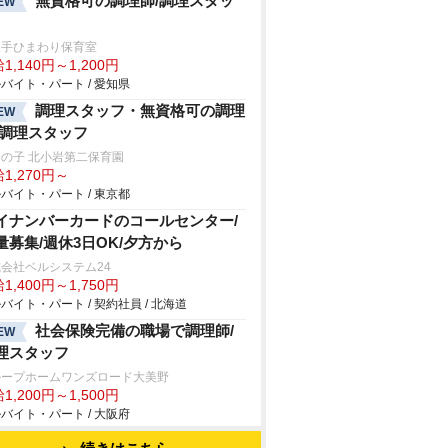
無資格可の調理師/調理スタッ
EW
久手ひまわり保育室
1,140円～1,200円
バイト・パート / 愛知県
調理スタッフ・無資格可の調理
EW
/調理スタッフ
の子 北小岩第二保育園
1,270円～
バイト・パート / 東京都
イナンバーカードのコールセンター/
量募集/週休3日OK/夕方から
会社ベルシステム24
1,400円～1,750円
バイト・パート / 契約社員 / 北海道
社会保険完備の職場で調理師/
EW
理スタッフ
ループホームワンズロード大美野
1,200円～1,500円
バイト・パート / 大阪府