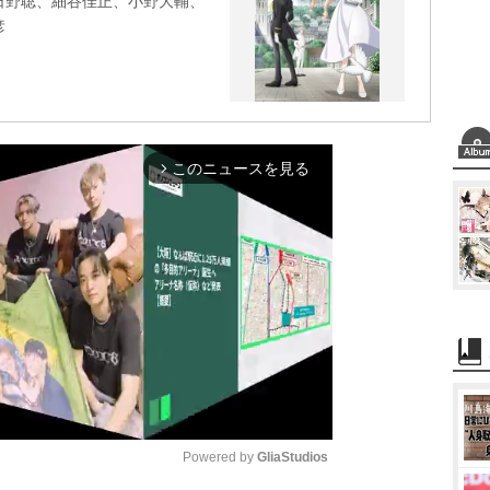
日野聡、細谷佳正、小野大輔、
彦
このニュースを見る
arrow_forward_ios
Powered by 
GliaStudios