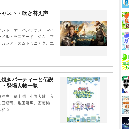
キャスト・吹き替え声
、アントニオ・バンデラス、マイ
ーメル・ラニアード、ジム・ブ
、カシア・スムトゥニアク、エ
こ焼きパーティーと伝説
ト・登場人物一覧
谷浩史、福山潤、小野大輔、入
上田燿司、飛田展男、斎藤桃
本和臣