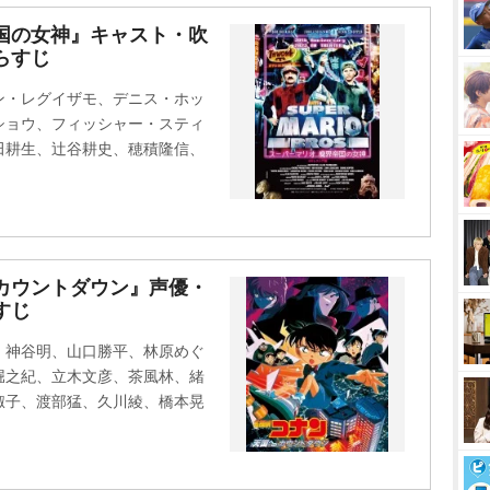
M
国の女神』キャスト・吹
らすじ
u
t
ン・レグイザモ、デニス・ホッ
e
ショウ、フィッシャー・スティ
田耕生、辻谷耕史、穂積隆信、
カウントダウン』声優・
すじ
、神谷明、山口勝平、林原めぐ
堀之紀、立木文彦、茶風林、緒
淑子、渡部猛、久川綾、橋本晃