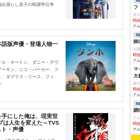
N
強出涸らし皇子の暗躍帝位争
フ
長
時給
アル
N
師
本語版声優・登場人物一
太陽
時給
アル
ケル・キートン、ダニー・デヴ
マ
アーキン、ニコ・パーカー、フ
大
ト、ダグラス・リース、フィ
ー
株式
時給
アル
N
調
を手にした俺は、現実世
グ
プは人生を変えた～TVS
時給
スト・声優
アル