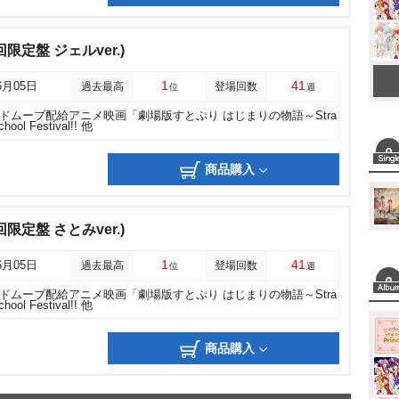
定盤 ジェルver.)
1
41
6月05日
過去最高
登場回数
位
週
ドムーブ配給アニメ映画「劇場版すとぷり はじまりの物語～Stra
chool Festival!! 他
商品購入
定盤 さとみver.)
1
41
6月05日
過去最高
登場回数
位
週
ドムーブ配給アニメ映画「劇場版すとぷり はじまりの物語～Stra
chool Festival!! 他
商品購入