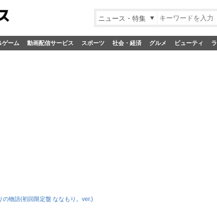
ニュース・特集
&ゲーム
動画配信サービス
スポーツ
社会・経済
グルメ
ビューティ
ラ
の物語(初回限定盤 ななもり。ver.)