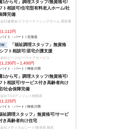
週1から可」調理スタッフ/無資格可/
フト相談可/住宅型有料老人ホーム/社
保障完備
会社健康会/ドクターナーシングホーム 環状通
1,112円
バイト・パート / 北海道
「福祉調理スタッフ」無資格
EW
/シフト相談可/居宅介護支援
会社ピース/ピースケアサービス
1,230円～1,400円
バイト・パート / 神奈川県
週1から可」調理スタッフ/無資格可/
フト相談可/サービス付き高齢者向け
宅/社会保障完備
会社T.S.I/アンジェス相模原
1,225円
バイト・パート / 神奈川県
福祉調理スタッフ」無資格可/サービ
付き高齢者向け住宅
会社メディカルシード/善幸苑 鶴見