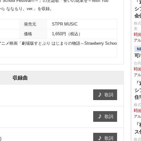
chool Festival!!!～」の主題歌「誓いの花束を～With You
「
シ
 ななもり。ver.」を収録。
会
株式
発売元
STPR MUSIC
東
価格
1,650円（税込）
時給
アル
映画「劇場版すとぷり はじまりの物語～Strawberry Schoo
N
可
合同
時給
アル
収録曲
「
シ
歌詞
住
株式
時給
歌詞
アル
「
ス
歌詞
)
株式