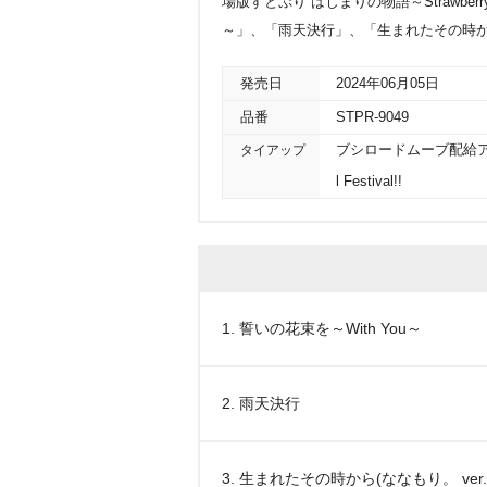
場版すとぷり はじまりの物語～Strawberry S
～」、「雨天決行」、「生まれたその時から
発売日
2024年06月05日
品番
STPR-9049
タイアップ
ブシロードムーブ配給アニメ
l Festival!!
1. 誓いの花束を～With You～
2. 雨天決行
3. 生まれたその時から(ななもり。 ver.