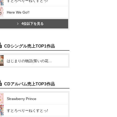
すとろべりーねくすとっ!
Here We Go!!
4位以下を見る
CDシングル売上TOP1作品
はじまりの物語(誓いの花束を～With You～)
CDアルバム売上TOP3作品
Strawberry Prince
すとろべりーねくすとっ!