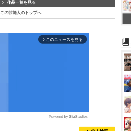
作品一覧を見る
この芸能人のトップへ
このニュースを見る
arrow_forward_ios
Powered by 
GliaStudios