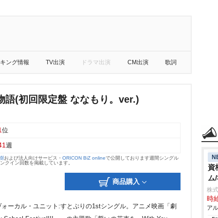
キング情報
TV出演
ドラマ出演
CM出演
歌詞
語(初回限定盤 ななもり。ver.)
1
位
41
週
N
大樹
および法人向けサービス・
ORICON BiZ online
で公開しております週間シングル
のランクイン回数を掲載しています。
資
ム
商品購入
株式
時給
ォーカル・ユニット:すとぷりの1stシングル。アニメ映画「劇
アル