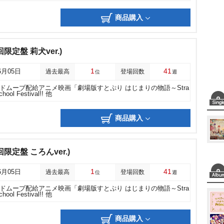
商品購入
定盤 莉犬ver.)
1
41
6月05日
過去最高
登場回数
位
週
ドムーブ配給アニメ映画「劇場版すとぷり はじまりの物語～Stra
chool Festival!! 他
商品購入
定盤 ころんver.)
1
41
6月05日
過去最高
登場回数
位
週
ドムーブ配給アニメ映画「劇場版すとぷり はじまりの物語～Stra
chool Festival!! 他
商品購入