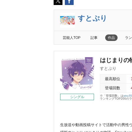
すとぷり
芸能人TOP
記事
作品
ラン
はじまりの物
すとぷり
最高順位
登場回数
※「登場回数」は
you
シングル
ランキングTOP200
生放送や動画投稿サイトで活動中の男性ヴ