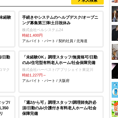
求人検索
M
u
t
/未経験
手続きやシステムのヘルプデスク/オープニ
ング募集第三弾/土日祝休み
e
株式会社ベルシステム24
時給1,400円
アルバイト・パート / 契約社員 / 北海道
/日勤
「未経験OK」調理スタッフ/無資格可/日勤
のみ/住宅型有料老人ホーム/社会保障完備
コマク
株式会社ハーベスト/アプリシェイト東淀川
時給1,227円～
アルバイト・パート / 大阪府
ッフ/
「週2から可」調理スタッフ/調理師免許必
350
須/日勤のみ/介護付き有料老人ホーム/社会
リ
保障完備