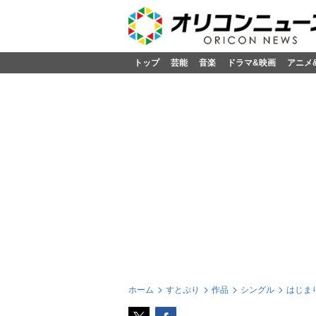
トップ
芸能
音楽
ドラマ&映画
アニメ
ホーム
すとぷり
作品
シングル
はじまり