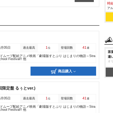
時給
アル
1
41
6月05日
過去最高
登場回数
位
週
茶
ドムーブ配給アニメ映画「劇場版すとぷり はじまりの物語～Stra
違
chool Festival!! 他
オ
商品購入
定盤 るぅとver.)
1
41
6月05日
過去最高
登場回数
位
週
ドムーブ配給アニメ映画「劇場版すとぷり はじまりの物語～Stra
chool Festival!! 他