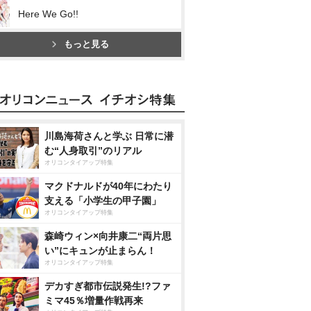
Here We Go!!
もっと見る
川島海荷さんと学ぶ 日常に潜
む“人身取引”のリアル
オリコンタイアップ特集
マクドナルドが40年にわたり
支える「小学生の甲子園」
オリコンタイアップ特集
森崎ウィン×向井康二“両片思
い”にキュンが止まらん！
オリコンタイアップ特集
デカすぎ都市伝説発生!?ファ
ミマ45％増量作戦再来