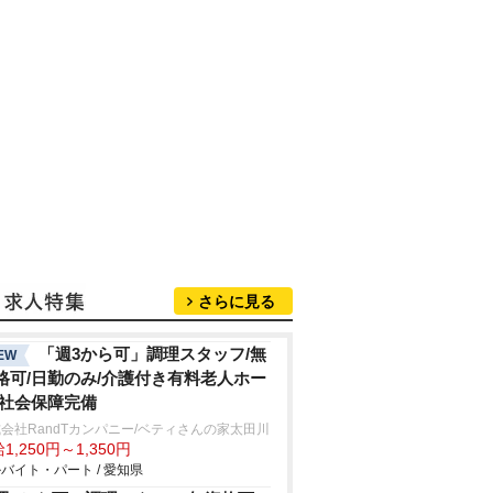
さらに見る
「週3から可」調理スタッフ/無
EW
格可/日勤のみ/介護付き有料老人ホー
/社会保障完備
会社RandTカンパニー/ベティさんの家太田川
1,250円～1,350円
バイト・パート / 愛知県