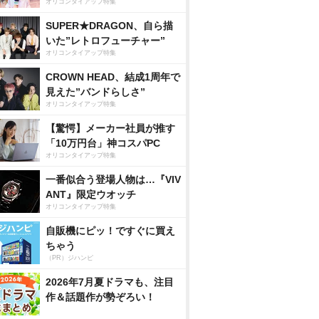
オリコンタイアップ特集
SUPER★DRAGON、自ら描
いた”レトロフューチャー”
オリコンタイアップ特集
CROWN HEAD、結成1周年で
見えた”バンドらしさ”
オリコンタイアップ特集
【驚愕】メーカー社員が推す
「10万円台」神コスパPC
オリコンタイアップ特集
一番似合う登場人物は…『VIV
ANT』限定ウオッチ
オリコンタイアップ特集
自販機にピッ！ですぐに買え
ちゃう
（PR）ジハンピ
2026年7月夏ドラマも、注目
作＆話題作が勢ぞろい！