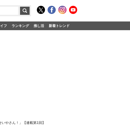
イフ
ランキング
推し活
新着トレンド
せいやさん！」【連載第1回】