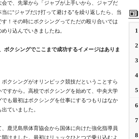
大会で、先輩から「ジャブが上手いから、ジャブだ
当に“ジャブだけ打って避ける”を繰り返したら、当
です！その時にボクシングってただの殴り合いでは
1
のめり込んでいきましたね。
2
き、ボクシングでここまで成功するイメージはありま
3
4
、ボクシングがオリンピック競技だということすら
5
いですから。高校でボクシングを始めて、中央大学
グでも最初はボクシングを仕事にするつもりはなか
6
も出ていました。
7
、鹿児島県体育協会から国体に向けた強化指導員
8
に開けました。最初はリュックひとつで乗り込むよ