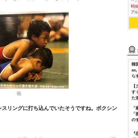
ーム
時給
アル
韓国
as
ら
【
す
た
間レスリングに打ち込んでいたそうですね。ボクシン
「
「
の
『