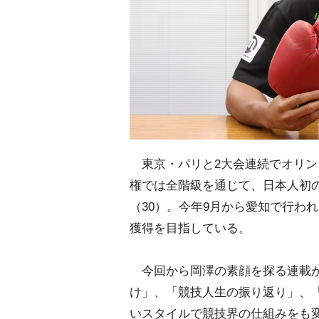
東京・パリと2大会連続でオリンピ
権では全階級を通じて、日本人初
（30）。今年9月から愛知で行わ
獲得を目指している。
今回から岡澤の素顔を探る連載が
け」、「競技人生の振り返り」、
いスタイルで競技界の仕組みをも