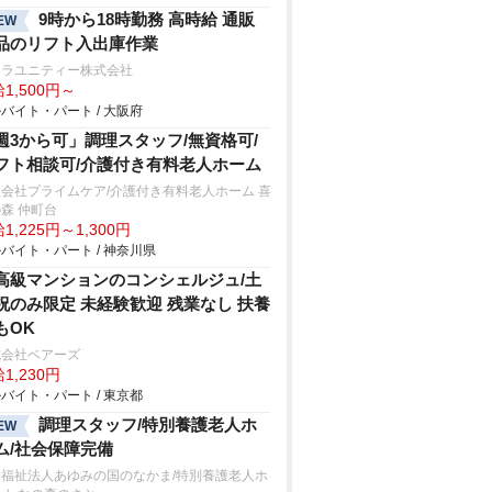
9時から18時勤務 高時給 通販
EW
品のリフト入出庫作業
ムラユニティー株式会社
1,500円～
バイト・パート / 大阪府
週3から可」調理スタッフ/無資格可/
フト相談可/介護付き有料老人ホーム
会社プライムケア/介護付き有料老人ホーム 喜
森 仲町台
1,225円～1,300円
バイト・パート / 神奈川県
高級マンションのコンシェルジュ/土
祝のみ限定 未経験歓迎 残業なし 扶養
もOK
式会社ベアーズ
1,230円
バイト・パート / 東京都
調理スタッフ/特別養護老人ホ
EW
ム/社会保障完備
会福祉法人あゆみの国のなかま/特別養護老人ホ