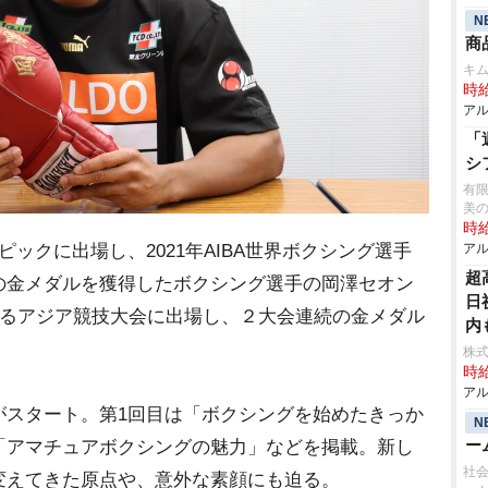
N
商
キ
時給
アル
「
シ
有限
美の
時給
ックに出場し、2021年AIBA世界ボクシング選手
アル
超
の金メダルを獲得したボクシング選手の岡澤セオン
日
れるアジア競技大会に出場し、２大会連続の金メダル
内
株
時給
アル
スタート。第1回目は「ボクシングを始めたきっか
N
ー
「アマチュアボクシングの魅力」などを掲載。新し
社
変えてきた原点や、意外な素顔にも迫る。