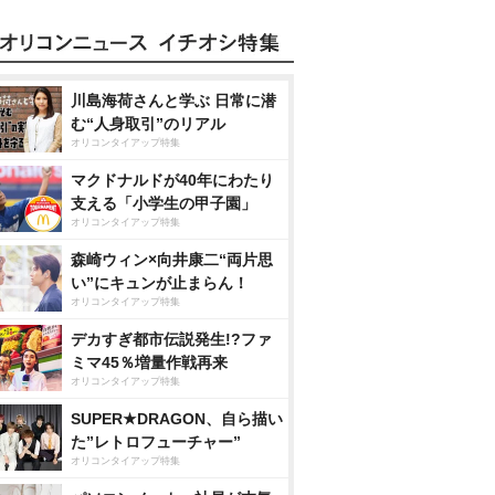
川島海荷さんと学ぶ 日常に潜
む“人身取引”のリアル
オリコンタイアップ特集
マクドナルドが40年にわたり
支える「小学生の甲子園」
オリコンタイアップ特集
森崎ウィン×向井康二“両片思
い”にキュンが止まらん！
オリコンタイアップ特集
デカすぎ都市伝説発生!?ファ
ミマ45％増量作戦再来
オリコンタイアップ特集
SUPER★DRAGON、自ら描い
た”レトロフューチャー”
オリコンタイアップ特集