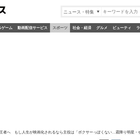
ニュース・特集
&ゲーム
動画配信サービス
スポーツ
社会・経済
グルメ
ビューティ
ラ
王者へ もし人生が映画化されるなら主役は「ボクサーっぽくない…霜降り明星・