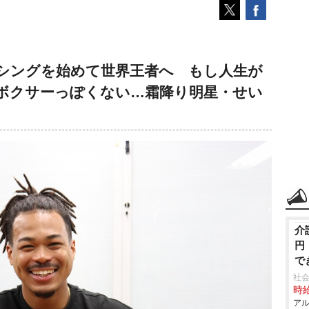
シングを始めて世界王者へ もし人生が
ボクサーっぽくない…霜降り明星・せい
介
円
で
社会
時給
アル