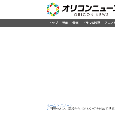
トップ
芸能
音楽
ドラマ&映画
アニメ
ホーム
スポーツ
岡澤セオン、高校からボクシングを始めて世界