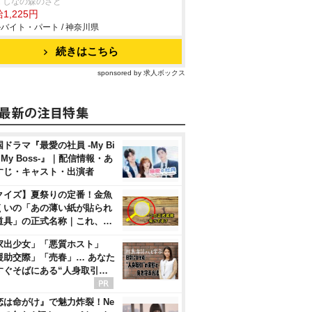
 しなの森のさと
1,225円
バイト・パート / 神奈川県
続きはこちら
sponsored by 求人ボックス
ドラマ『最愛の社員 -My Bi
, My Boss-』｜配信情報・あ
すじ・キャスト・出演者
クイズ】夏祭りの定番！金魚
くいの「あの薄い紙が貼られ
道具」の正式名称｜これ、…
家出少女」「悪質ホスト」
援助交際」「売春」… あなた
すぐそばにある“人身取引…
恋は命がけ』で魅力炸裂！Ne