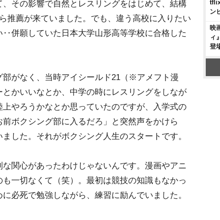
t
て、その影響で自然とレスリングをはじめて、結構
ン
から推薦が来ていました。でも、違う高校に入りたい
映
い‥併願していた日本大学山形高等学校に合格した
ィ
登
部がなく、当時アイシールド21（※アメフト漫
ーとかいいなとか、中学の時にレスリングをしなが
陸上やろうかなとか思っていたのですが、入学式の
お前ボクシング部に入るだろ」と突然声をかけら
いました。それがボクシング人生のスタートです。
別な関心があったわけじゃないんです。漫画やアニ
のも一切なくて（笑）。最初は競技の知識もなかっ
めに必死で勉強しながら、練習に励んでいました。