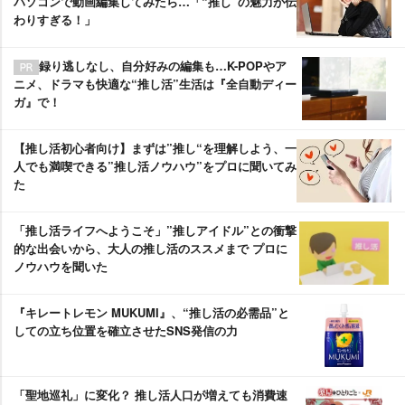
パソコンで動画編集してみたら…「“推し”の魅力が伝
わりすぎる！」
録り逃しなし、自分好みの編集も…K-POPやア
ニメ、ドラマも快適な“推し活”生活は『全自動ディー
ガ』で！
【推し活初心者向け】まずは”推し“を理解しよう、一
人でも満喫できる”推し活ノウハウ”をプロに聞いてみ
た
「推し活ライフへようこそ」”推しアイドル”との衝撃
的な出会いから、大人の推し活のススメまで プロに
ノウハウを聞いた
『キレートレモン MUKUMI』、“推し活の必需品”と
しての立ち位置を確立させたSNS発信の力
「聖地巡礼」に変化？ 推し活人口が増えても消費速