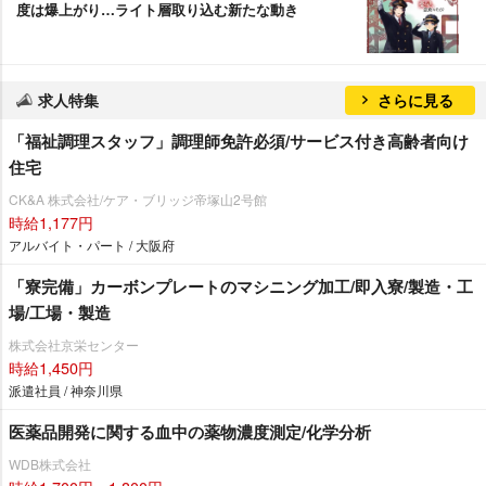
度は爆上がり…ライト層取り込む新たな動き
求人特集
さらに見る
「福祉調理スタッフ」調理師免許必須/サービス付き高齢者向け
住宅
CK&A 株式会社/ケア・ブリッジ帝塚山2号館
時給1,177円
アルバイト・パート / 大阪府
「寮完備」カーボンプレートのマシニング加工/即入寮/製造・工
場/工場・製造
株式会社京栄センター
時給1,450円
派遣社員 / 神奈川県
医薬品開発に関する血中の薬物濃度測定/化学分析
WDB株式会社