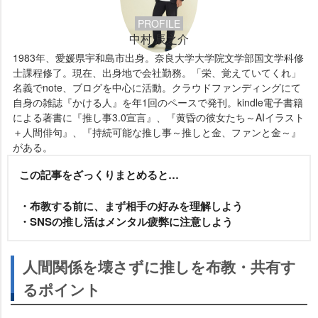
PROFILE
中村 辰之介
1983年、愛媛県宇和島市出身。奈良大学大学院文学部国文学科修
士課程修了。現在、出身地で会社勤務。「栄、覚えていてくれ」
名義でnote、ブログを中心に活動。クラウドファンディングにて
自身の雑誌『かける人』を年1回のペースで発刊。kindle電子書籍
による著書に『推し事3.0宣言』、『黄昏の彼女たち～AIイラスト
＋人間俳句』、『持続可能な推し事～推しと金、ファンと金～』
がある。
この記事をざっくりまとめると…
・布教する前に、まず相手の好みを理解しよう
・SNSの推し活はメンタル疲弊に注意しよう
人間関係を壊さずに推しを布教・共有す
るポイント