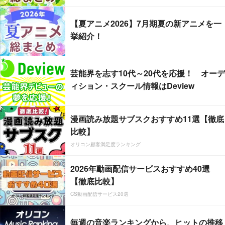
【夏アニメ2026】7月期夏の新アニメを一
挙紹介！
芸能界を志す10代～20代を応援！ オーデ
ィション・スクール情報はDeview
漫画読み放題サブスクおすすめ11選【徹底
比較】
オリコン顧客満足度ランキング
2026年動画配信サービスおすすめ40選
【徹底比較】
CS動画配信サービス20選
毎週の音楽ランキングから、ヒットの推移