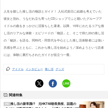
人生を賭した推し活の物語とガイド！ 入社式前日に結婚も考えていた
彼女と別れ、うなだれ立ち寄ったCDショップでふと聴いたグループア
イドルの曲をきっかけに沼落ちした著者。以降、15年にわたるコアな推
し活のリアルな体験・エピソードの「物語」と、そこで得た20の推し活
の「秘訣」を語る。同時代・同世代を中心とした推し活体験者には強い
共感を呼ぶとともに、これから推し活を始めよう／深めようという読者
には、体験に裏打ちされたガイドが役立つ一冊。
アイドル
インタビュー
推し活
グッズ
関連特集
推し活の新常識!? 元HKT48朝長美桜、話題の