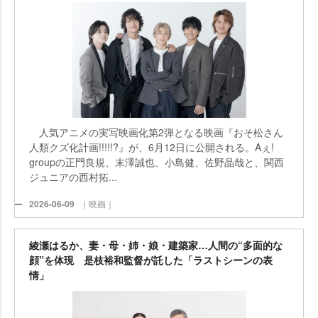
人気アニメの実写映画化第2弾となる映画『おそ松さん
人類クズ化計画!!!!!?』が、6月12日に公開される。Aぇ!
groupの正門良規、末澤誠也、小島健、佐野晶哉と、関西
ジュニアの西村拓...
2026-06-09
｜映画｜
綾瀬はるか、妻・母・姉・娘・建築家…人間の“多面的な
顔”を体現 是枝裕和監督が託した「ラストシーンの表
情」