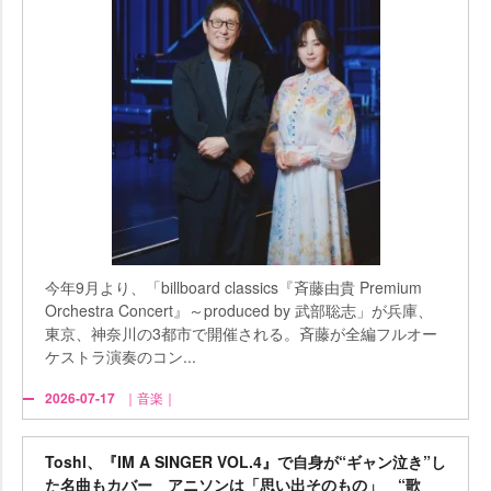
今年9月より、「billboard classics『斉藤由貴 Premium
Orchestra Concert』～produced by 武部聡志」が兵庫、
東京、神奈川の3都市で開催される。斉藤が全編フルオー
ケストラ演奏のコン...
2026-07-17
｜音楽｜
Toshl、『IM A SINGER VOL.4』で自身が“ギャン泣き”し
た名曲もカバー アニソンは「思い出そのもの」 “歌