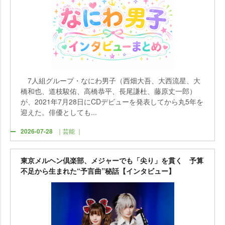
7人組グループ・なにわ男子（西畑大吾、大西流星、大
橋和也、道枝駿佑、高橋恭平、長尾謙杜、藤原丈一郎）
が、2021年7月28日にCDデビューを発表してから丸5年を
迎えた。俳優としても...
2026-07-28
｜芸能 ｜
東京メルヘン倶楽部、メジャーでも「尖り」を貫く 予算
不足から生まれた“予言曲”秘話【インタビュー】