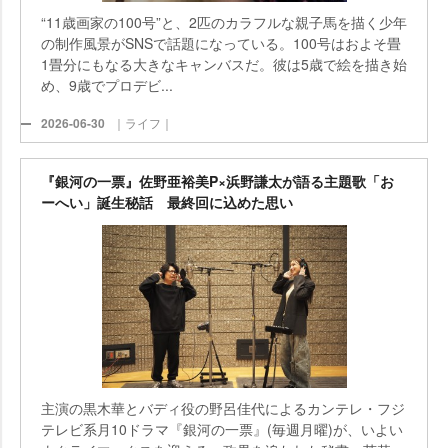
“11歳画家の100号”と、2匹のカラフルな親子馬を描く少年
の制作風景がSNSで話題になっている。100号はおよそ畳
1畳分にもなる大きなキャンバスだ。彼は5歳で絵を描き始
め、9歳でプロデビ...
2026-06-30
｜ライフ｜
『銀河の一票』佐野亜裕美P×浜野謙太が語る主題歌「お
ーへい」誕生秘話 最終回に込めた思い
主演の黒木華とバディ役の野呂佳代によるカンテレ・フジ
テレビ系月10ドラマ『銀河の一票』(毎週月曜)が、いよい