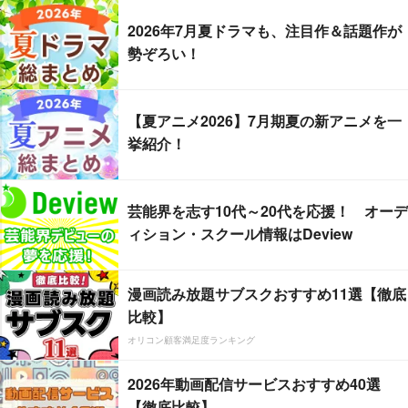
2026年7月夏ドラマも、注目作＆話題作が
勢ぞろい！
【夏アニメ2026】7月期夏の新アニメを一
挙紹介！
芸能界を志す10代～20代を応援！ オーデ
ィション・スクール情報はDeview
漫画読み放題サブスクおすすめ11選【徹底
比較】
オリコン顧客満足度ランキング
2026年動画配信サービスおすすめ40選
【徹底比較】