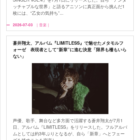
ッチャブルな世界」と語るアニソンに真正面から挑んだ1
枚には、“乙女の気持ち”...
2026-07-03
｜音楽｜
蒼井翔太、アルバム『LIMITLESS』で魅せたメタモルフ
ォーゼ 表現者として“新章”に進む決意「限界も柵もいら
ない」
声優、歌手、舞台など多方面で活躍する蒼井翔太が7月1
日、アルバム『LIMITLESS』をリリースした。フルアルバ
ムとしては約3年ぶりとなるが、自ら「新章」へとフェー
ズを移すことを宣言し...